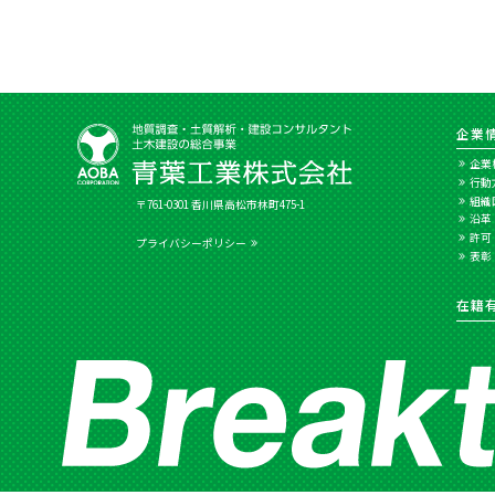
企業
企業
行動
組織
〒761-0301 香川県高松市林町475-1
沿革
許可
プライバシーポリシー
表彰
在籍