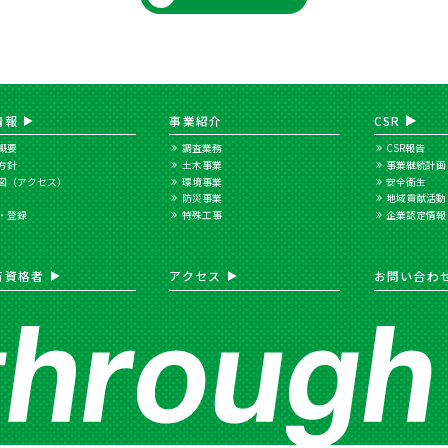
情報
事業紹介
CSR
概要
調査業務
CSR報告
方針
土木事業
事業継続計画
図（アクセス）
環境事業
安全衛生
防災事業
地域貢献活動
・登録
特殊工事
企業認定情報
有資格者
アクセス
お問い合わ