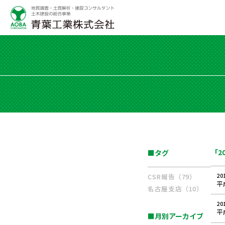
「2
■タグ
20
CSR報告（79）
平
名古屋支店（10）
20
平
■月別アーカイブ