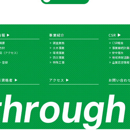
情報
事業紹介
CSR
概要
調査業務
CSR報告
方針
土木事業
事業継続計画
図（アクセス）
環境事業
安全衛生
防災事業
地域貢献活動
・登録
特殊工事
企業認定情報
有資格者
アクセス
お問い合わ