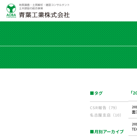
「2
■タグ
20
CSR報告（79）
面
名古屋支店（10）
20
T
■月別アーカイブ