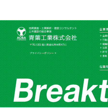
企業
企業
行動
組織
〒761-0301 香川県高松市林町475-1
沿革
許可
プライバシーポリシー
表彰
在籍