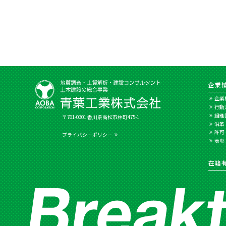
企業
企業
行動
組織
〒761-0301 香川県高松市林町475-1
沿革
許可
プライバシーポリシー
表彰
在籍