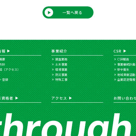
一覧へ戻る
情報
事業紹介
CSR
概要
調査業務
CSR報告
方針
土木事業
事業継続計画
図（アクセス）
環境事業
安全衛生
防災事業
地域貢献活動
・登録
特殊工事
企業認定情報
有資格者
アクセス
お問い合わ