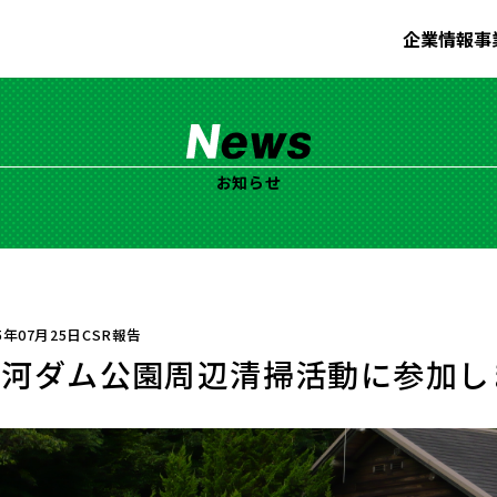
企業情報
事
お知らせ
5年07月25日
CSR報告
面河ダム公園周辺清掃活動に参加し