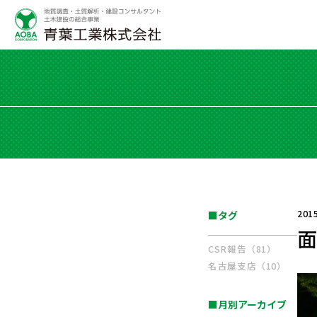
201
■タグ
CSR報告（81）
名古屋支店（10）
■月別アーカイブ