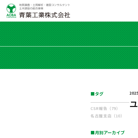
202
■タグ
CSR報告（79）
名古屋支店（10）
■月別アーカイブ