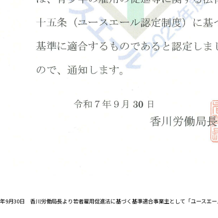
7年9月30日 香川労働局長より若者雇用促進法に基づく基準適合事業主として「ユースエ