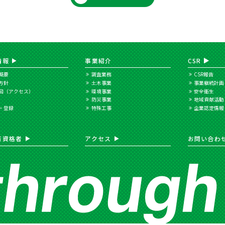
情報
事業紹介
CSR
概要
調査業務
CSR報告
方針
土木事業
事業継続計画
図（アクセス）
環境事業
安全衛生
防災事業
地域貢献活動
・登録
特殊工事
企業認定情報
有資格者
アクセス
お問い合わ