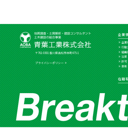
企業
企業
行動
組織
〒761-0301 香川県高松市林町475-1
沿革
許可
プライバシーポリシー
表彰
在籍