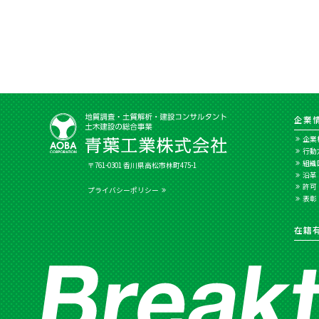
企業
企業
行動
組織
〒761-0301 香川県高松市林町475-1
沿革
許可
プライバシーポリシー
表彰
在籍