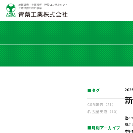
202
■タグ
CSR報告（81）
名古屋支店（10）
謹ん
輝か
■月別アーカイブ
本年