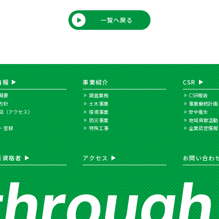
一覧へ戻る
情報
事業紹介
CSR
概要
調査業務
CSR報告
方針
土木事業
事業継続計画
図（アクセス）
環境事業
安全衛生
防災事業
地域貢献活動
・登録
特殊工事
企業認定情報
有資格者
アクセス
お問い合わ