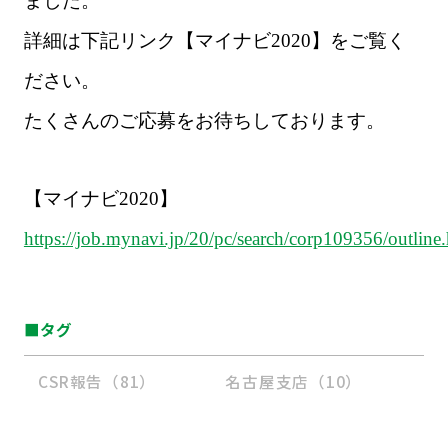
ました。
詳細は下記リンク【マイナビ
2020
】をご覧く
ださい。
たくさんのご応募をお待ちしております。
【マイナビ
2020
】
https://job.mynavi.jp/20/pc/search/corp109356/outline
■タグ
CSR報告（81）
名古屋支店（10）