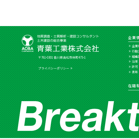
企業
企業
行動
組織
〒761-0301 香川県高松市林町475-1
沿革
許可
プライバシーポリシー
表彰
在籍