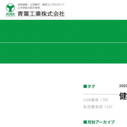
202
■タグ
健
CSR報告（79）
名古屋支店（10）
■月別アーカイブ