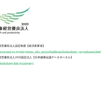
経営優良法人認定制度【経済産業省】
//www.meti.go.jp/policy/mono_info_service/healthcare/kenkoukeiei_yuryouhouzin.html
経営優良法人
2020
認定法人【日本健康会議データポータル】
//kenkokaigi-data.jp/company/