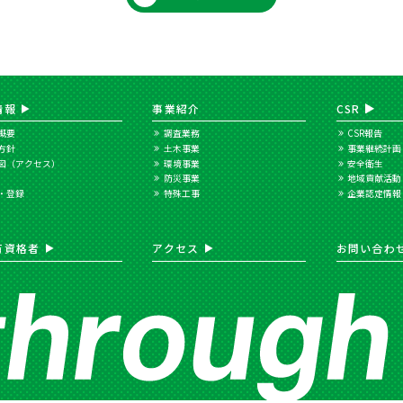
情報
事業紹介
CSR
概要
調査業務
CSR報告
方針
土木事業
事業継続計画
図（アクセス）
環境事業
安全衛生
防災事業
地域貢献活動
・登録
特殊工事
企業認定情報
有資格者
アクセス
お問い合わ